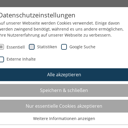
HEMEN
SERVICE
Datenschutzeinstellungen
Auf unserer Webseite werden Cookies verwendet. Einige davon
werden zwingend benötigt, während es uns andere ermöglichen,
Ihre Nutzererfahrung auf unserer Webseite zu verbessern.
NGEN
REISEN UND KURZTRIPS
KONTAKT
Statistiken
Google Suche
Essentiell
Externe Inhalte
Alle akzeptieren
TSUCHE
Speichern & schließen
Sie suchen einen Sportverein oder ein
Nur essentielle Cookies akzeptieren
in Ihrer Nähe? Hier können Sie unsere
Weitere Informationen anzeigen
nach Gegenden und Sportarten filtern.
Essentiell