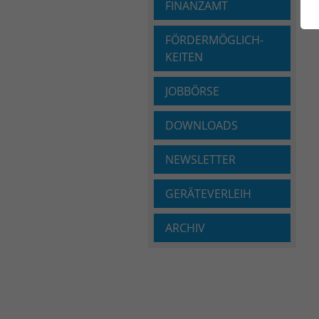
FINANZAMT
FÖRDERMÖGLICH­
KEITEN
JOBBÖRSE
DOWNLOADS
NEWSLETTER
GERÄTEVERLEIH
ARCHIV