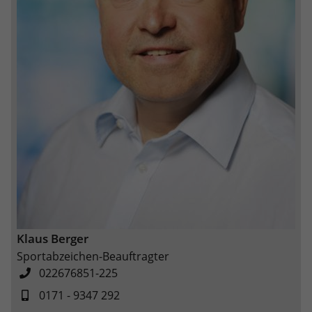
Anbieter
Google LLC
Laufzeit
2 Jahre
Wird verwendet, um den Sitzungsstatus
Zweck
zu erhalten.
Klaus Berger
Sportabzeichen-Beauftragter
022676851-225
0171 - 9347 292