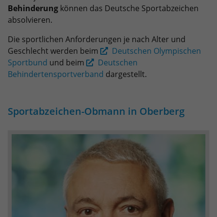
eines Analyseberichts darüber, wie es
Behinderung
können das Deutsche Sportabzeichen
der Website geht. Die erhobenen Daten
absolvieren.
umfassen die Anzahl der Besucher, die
Quelle, aus der sie stammen, und die
Die sportlichen Anforderungen je nach Alter und
Seiten in anonymisierter Form.
Geschlecht werden beim
Deutschen Olympischen
Sportbund
und beim
Deutschen
Behindertensportverband
dargestellt.
Name
_dc_gtm_UA-101278931-31
Anbieter
Google Analytics
Sportabzeichen-Obmann in Oberberg
Laufzeit
1 Minute
Dieser Cookie identifiziert die Besucher
nach Alter, Geschlecht oder Interessen
Zweck
und nutzt dazu den DoubleClick des
Google Tag Manager, um die gezielte
Anzeigenplatzierung zu vereinfachen.
Name
_ga_2B8LYFRH8J