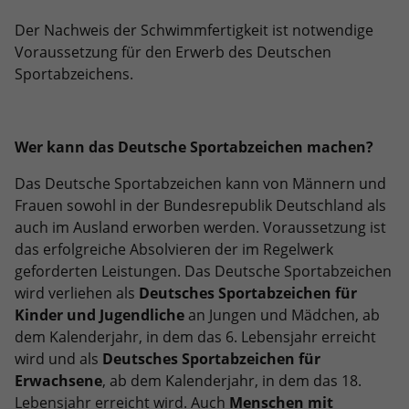
Dieses Cookie ist ein Standard-Session-
Anbieter
Google LLC
Externe Inhalte
Kampagnendaten zu berechnen und
Cookie von TYPO3. Es speichert im Falle
Der Nachweis der Schwimmfertigkeit ist notwendige
die Nutzung der Website für den
Wir verwenden auf unserer Website externe Inhalte, um
eines Benutzer-Logins die Session-ID.
Zweck
Laufzeit
6 Monate
Voraussetzung für den Erwerb des Deutschen
Analysebericht der Website zu
Ihnen zusätzliche Informationen anzubieten.
Zweck
So kann der eingeloggte Benutzer
Sportabzeichens.
verfolgen. Die Cookies speichern
wiedererkannt werden und es wird ihm
Das NID-Cookie enthält eine eindeutige
Informationen anonym und weisen eine
Zugang zu geschützten Bereichen
ID, über die Google Ihre bevorzugten
randoly generierte Nummer zu, um
gewährt.
Einstellungen und andere
eindeutige Besucher zu identifizieren.
Wer kann das Deutsche Sportabzeichen machen?
Informationen speichert, insbesondere
Zweck
Ihre bevorzugte Sprache (z. B. Deutsch),
Das Deutsche Sportabzeichen kann von Männern und
wie viele Suchergebnisse pro Seite
Name
_gid
Frauen sowohl in der Bundesrepublik Deutschland als
angezeigt werden sollen (z. B. 10 oder
auch im Ausland erworben werden. Voraussetzung ist
20) und ob der Google SafeSearch-Filter
Anbieter
Google Analytics
aktiviert sein soll.
das erfolgreiche Absolvieren der im Regelwerk
geforderten Leistungen. Das Deutsche Sportabzeichen
Laufzeit
1 Tag
wird verliehen als
Deutsches Sportabzeichen für
Dieses Cookie wird von Google Analytics
Kinder und Jugendliche
an Jungen und Mädchen, ab
installiert. Das Cookie wird verwendet,
dem Kalenderjahr, in dem das 6. Lebensjahr erreicht
um Informationen darüber zu
wird und als
Deutsches Sportabzeichen für
speichern, wie Besucher eine Website
Erwachsene
, ab dem Kalenderjahr, in dem das 18.
nutzen, und hilft bei der Erstellung
Lebensjahr erreicht wird. Auch
Menschen mit
Zweck