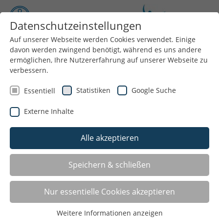
Datenschutzeinstellungen
Auf unserer Webseite werden Cookies verwendet. Einige
davon werden zwingend benötigt, während es uns andere
Menü
ermöglichen, Ihre Nutzererfahrung auf unserer Webseite zu
verbessern.
Statistiken
Google Suche
Essentiell
Sportabzeichen
Externe Inhalte
Das Deutsche Sportabzeichen (DSA) ist eine
Alle akzeptieren
Auszeichnung des Deutschen Olympischen
Sportbundes (DOSB), das vor Ort durch den
Speichern & schließen
Kreissportbund Oberberg verliehen wird.
Es ist die höchste Auszeichnung außerhalb des
Nur essentielle Cookies akzeptieren
Wettkampfsportes und wird als Leistungsabzeichen für
überdurchschnittliche und vielseitige körperliche
Weitere Informationen anzeigen