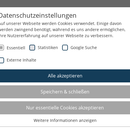
HEMEN
SERVICE
Datenschutzeinstellungen
Auf unserer Webseite werden Cookies verwendet. Einige davon
werden zwingend benötigt, während es uns andere ermöglichen,
Ihre Nutzererfahrung auf unserer Webseite zu verbessern.
NGEN
REISEN UND KURZTRIPS
KONTAKT
Statistiken
Google Suche
Essentiell
Externe Inhalte
Alle akzeptieren
ÖRSE
VEREIN SUCHT ÜBUNGSLEITER
Speichern & schließen
VEREIN SUCHT ÜBUNGSLEIT
Nur essentielle Cookies akzeptieren
Weitere Informationen anzeigen
Essentiell
Hier finden Sie Organisationen, die aktuell Übungsleiter su