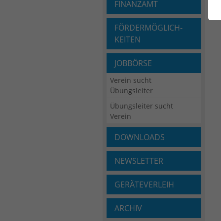
FINANZAMT
FÖRDERMÖGLICH­
KEITEN
JOBBÖRSE
Verein sucht
Übungsleiter
Übungsleiter sucht
Verein
DOWNLOADS
NEWSLETTER
GERÄTEVERLEIH
ARCHIV