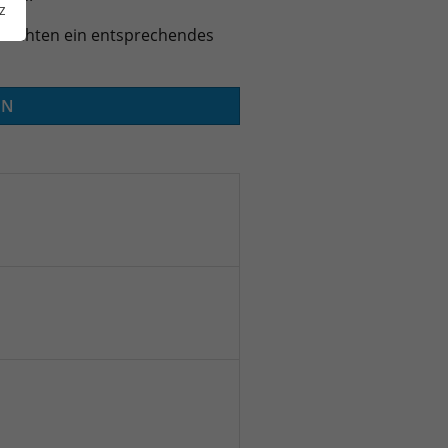
z
 möchten ein entsprechendes
EN