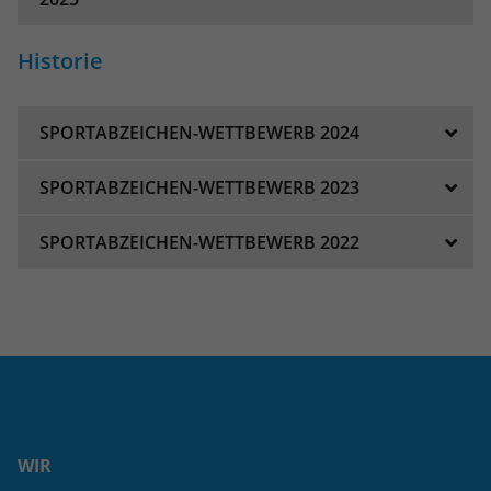
eines Analyseberichts darüber, wie es
der Website geht. Die erhobenen Daten
umfassen die Anzahl der Besucher, die
Historie
Quelle, aus der sie stammen, und die
Seiten in anonymisierter Form.
SPORTABZEICHEN-WETTBEWERB 2024
Name
_dc_gtm_UA-101278931-31
SPORTABZEICHEN-WETTBEWERB 2023
Anbieter
Google Analytics
SPORTABZEICHEN-WETTBEWERB 2022
Laufzeit
1 Minute
Dieser Cookie identifiziert die Besucher
nach Alter, Geschlecht oder Interessen
Zweck
und nutzt dazu den DoubleClick des
Google Tag Manager, um die gezielte
Anzeigenplatzierung zu vereinfachen.
WIR
Name
_ga_2B8LYFRH8J