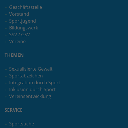
Geschäftsstelle
Anbieter
Google LLC
Vorstand
Sportjugend
Laufzeit
2 Jahre
Bildungswerk
Wird verwendet, um den Sitzungsstatus
SSV / GSV
Zweck
zu erhalten.
Vereine
THEMEN
Sexualisierte Gewalt
Sportabzeichen
Integration durch Sport
Inklusion durch Sport
Vereinsentwicklung
SERVICE
Sportsuche