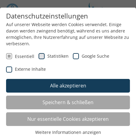
Datenschutzeinstellungen
Auf unserer Webseite werden Cookies verwendet. Einige
davon werden zwingend benötigt, während es uns andere
Menü
ermöglichen, Ihre Nutzererfahrung auf unserer Webseite zu
verbessern.
Statistiken
Google Suche
Essentiell
Sie suchen einen Sportverein oder eine
Externe Inhalte
bestimmte Sportart in Ihrer Nähe? Hier
können Sie unsere Mitgliedsvereine nach
Alle akzeptieren
Gegenden und Sportarten filtern.
Speichern & schließen
Tennis-Club Lindlar 1970 e. V.
Nur essentielle Cookies akzeptieren
Postfach 1272
Weitere Informationen anzeigen
51780 Lindlar