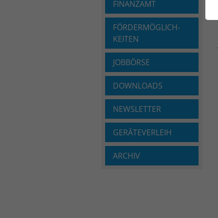
FINANZAMT
FÖRDERMÖGLICH­
KEITEN
JOBBÖRSE
DOWNLOADS
NEWSLETTER
GERÄTEVERLEIH
ARCHIV