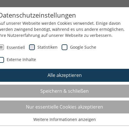
HEMEN
SERVICE
Datenschutzeinstellungen
Auf unserer Webseite werden Cookies verwendet. Einige davon
werden zwingend benötigt, während es uns andere ermöglichen,
Ihre Nutzererfahrung auf unserer Webseite zu verbessern.
NGEN
REISEN UND KURZTRIPS
KONTAKT
Statistiken
Google Suche
Essentiell
Externe Inhalte
Alle akzeptieren
TSUCHE
Speichern & schließen
Sie suchen einen Sportverein oder ein
Nur essentielle Cookies akzeptieren
in Ihrer Nähe? Hier können Sie unsere
Weitere Informationen anzeigen
nach Gegenden und Sportarten filtern.
Essentiell