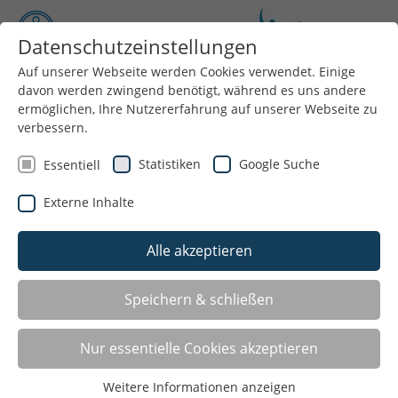
Datenschutzeinstellungen
Auf unserer Webseite werden Cookies verwendet. Einige
davon werden zwingend benötigt, während es uns andere
Menü
ermöglichen, Ihre Nutzererfahrung auf unserer Webseite zu
verbessern.
Statistiken
Google Suche
Essentiell
Sie suchen einen Sportverein oder eine
Externe Inhalte
bestimmte Sportart in Ihrer Nähe? Hier
können Sie unsere Mitgliedsvereine nach
Alle akzeptieren
Gegenden und Sportarten filtern.
Speichern & schließen
Tennis-Club Ohl 78 e. V.
Nur essentielle Cookies akzeptieren
Mesewinkeler Weg 15
Weitere Informationen anzeigen
51688 Wipperfürth