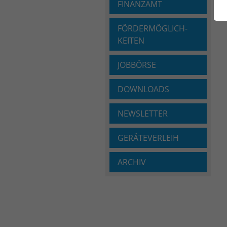
FINANZAMT
FÖRDERMÖGLICH­
KEITEN
JOBBÖRSE
DOWNLOADS
NEWSLETTER
GERÄTEVERLEIH
ARCHIV