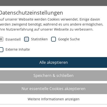
HEMEN
SERVICE
Datenschutzeinstellungen
Auf unserer Webseite werden Cookies verwendet. Einige davon
werden zwingend benötigt, während es uns andere ermöglichen,
Ihre Nutzererfahrung auf unserer Webseite zu verbessern.
NGEN
REISEN UND KURZTRIPS
KONTAKT
Statistiken
Google Suche
Essentiell
Externe Inhalte
Alle akzeptieren
TSUCHE
Speichern & schließen
Sie suchen einen Sportverein oder ein
Nur essentielle Cookies akzeptieren
in Ihrer Nähe? Hier können Sie unsere
Weitere Informationen anzeigen
nach Gegenden und Sportarten filtern.
Essentiell